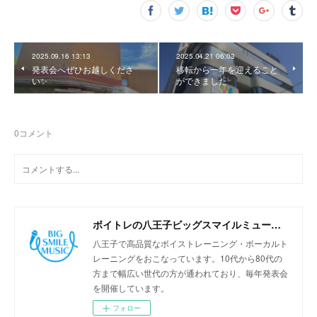
2025.09.16 13:13
2025.04.21 06:03
発表会へぜひお越しくださ
移転から一年を迎えること
い✨
ができました
0
コメント
ボイトレの八王子ビッグスマイルミュージック
八王子で高品質なボイストレーニング・ボーカルト
レーニングをおこなっています。10代から80代の
方まで幅広い世代の方が通われており、毎年発表会
を開催しています。
フォロー